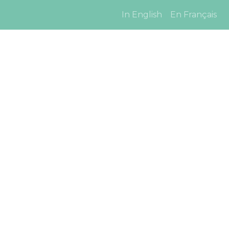
In English
En Français