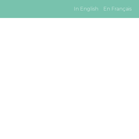
In English
En Français