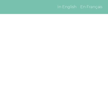
In English
En Français