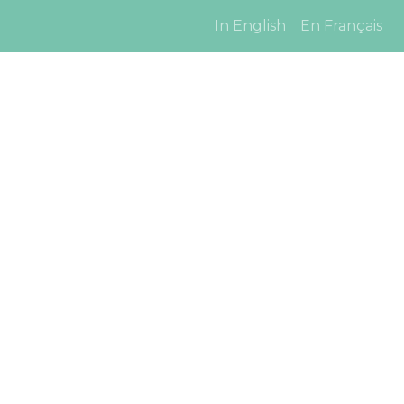
In English
En Français