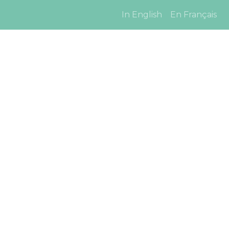
In English
En Français