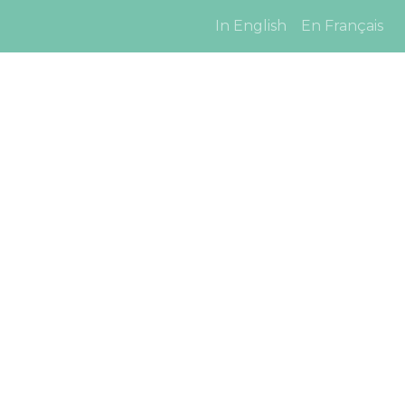
In English
En Français