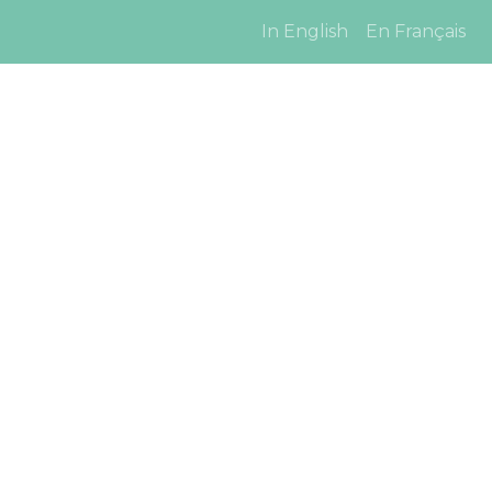
In English
En Français